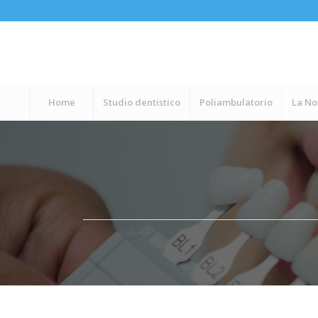
Home
Studio dentistico
Poliambulatorio
La No