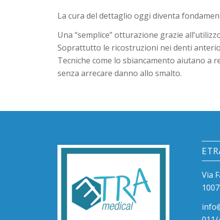
La cura del dettaglio oggi diventa fondamental
Una “semplice” otturazione grazie all’utilizzo
Soprattutto le ricostruzioni nei denti anterio
Tecniche come lo sbiancamento aiutano a ren
senza arrecare danno allo smalto.
ETR
Via F
1007
info
011/