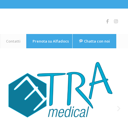
Contatti
Prenota su Alfadocs
Chatta con noi